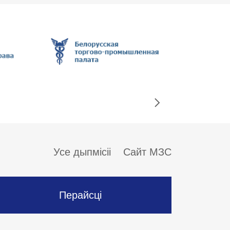
Усе дыпмісіі
Сайт МЗС
Перайсці