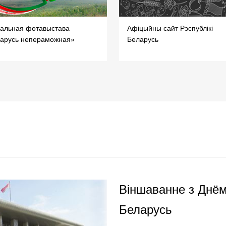
уальная фотавыстава
Афіцыйны сайт Рэспублікі
арусь непераможная»
Беларусь
Віншаванне з Днём
Беларусь