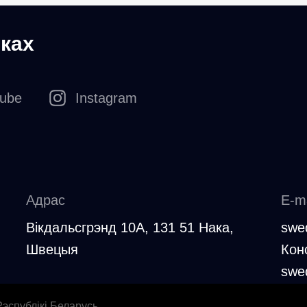
ках
tube
Instagram
Адрас
E-ma
Вікдальсгрэнд 10A, 131 51 Нака,
swe
Швецыя
Кон
swe
эспублікі Беларусь