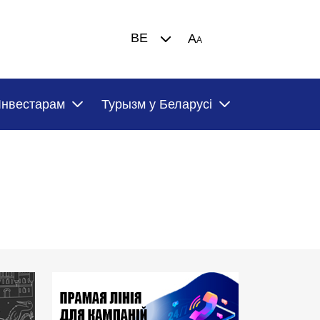
BE
A
A
Iнвестарам
Турызм у Беларусi