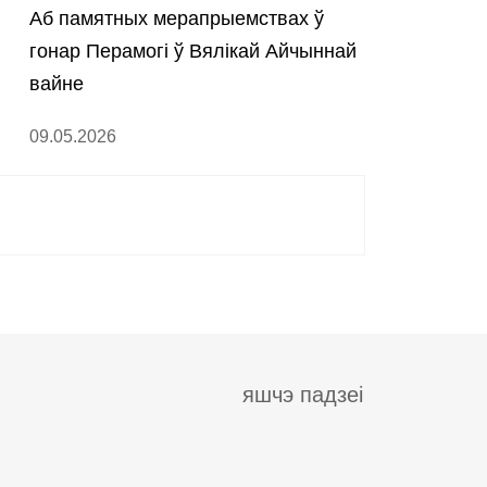
Аб памятных мерапрыемствах ў
гонар Перамогі ў Вялікай Айчыннай
вайне
09.05.2026
яшчэ падзеі