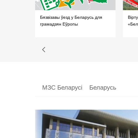
ля
Бязвізавы ўезд у Беларусь для
Вірт
грамадзян Еўропы
«Бел
МЗС Беларусі
Беларусь