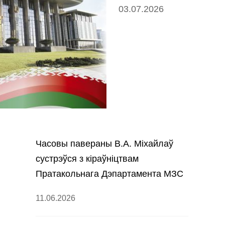
03.07.2026
Часовы павераны В.А. Міхайлаў
сустрэўся з кіраўніцтвам
Пратакольнага Дэпартамента МЗС
Швецыі
11.06.2026