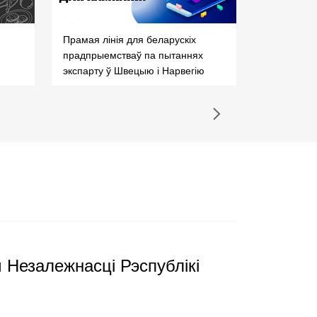
Прамая лінія для беларускіх
Мэты ўстой
прадпрыемстваў па пытаннях
Беларусі
экспарту ў Швецыю і Нарвегію
 Незалежнасці Рэспублікі