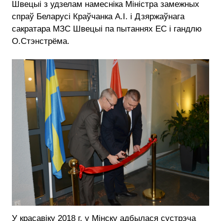
Швецыі з удзелам намесніка Міністра замежных
спраў Беларусі Краўчанка А.І. і Дзяржаўнага
сакратара МЗС Швецыі па пытаннях ЕС і гандлю
О.Стэнстрёма.
У красавіку 2018 г. у Мінску адбылася сустрэча