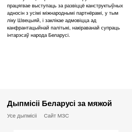
працягвае выступаць за развіццё канструктыўных
адносін з усімі міжнароднымі партнёрамі, у тым
ліку Швецыяй, і заклікае адмовіцца ад
канфрантацыйнай палітыкі, накіраванай супраць
інтарэсаў народа Беларусі.
Дыпмісіі Беларусі за мяжой
Усе дыпмісіі
Сайт МЗС