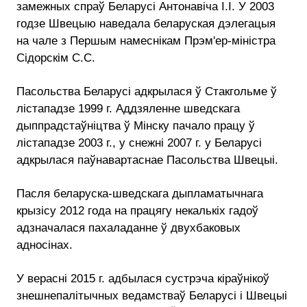
замежных спраў Беларусі Антонавіча І.І. У 2003
годзе Швецыю наведала беларуская дэлегацыя
на чале з Першым намеснікам Прэм'ер-міністра
Сідорскім С.С.
Пасольства Беларусі адкрылася ў Стакгольме ў
лістападзе 1999 г. Аддзяленне шведскага
дыппрадстаўніцтва ў Мінску пачало працу ў
лістападзе 2003 г., у снежні 2007 г. у Беларусі
адкрылася паўнавартаснае Пасольства Швецыі.
Пасля беларуска-шведскага дыпламатычнага
крызісу 2012 года на працягу некалькіх гадоў
адзначалася пахаладанне ў двухбаковых
адносінах.
У верасні 2015 г. адбылася сустрэча кіраўнікоў
знешнепалітычных ведамстваў Беларусі і Швецыі