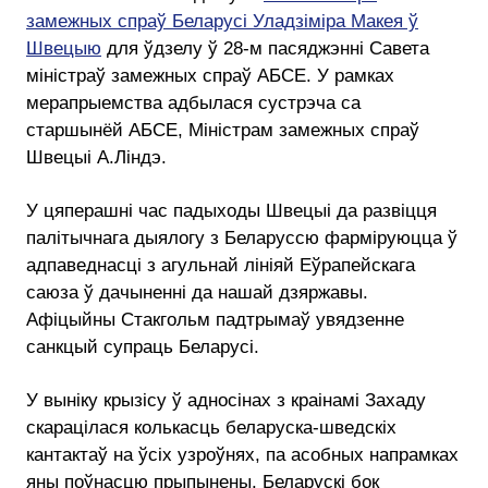
замежных спраў Беларусі Уладзіміра Макея ў
Швецыю
для ўдзелу ў 28-м пасяджэнні Савета
міністраў замежных спраў АБСЕ. У рамках
мерапрыемства адбылася сустрэча са
старшынёй АБСЕ, Міністрам замежных спраў
Швецыі А.Ліндэ.
У цяперашні час падыходы Швецыі да развіцця
палітычнага дыялогу з Беларуссю фарміруюцца ў
адпаведнасці з агульнай лініяй Еўрапейскага
саюза ў дачыненні да нашай дзяржавы.
Афіцыйны Стакгольм падтрымаў увядзенне
санкцый супраць Беларусі.
У выніку крызісу ў адносінах з краінамі Захаду
скарацілася колькасць беларуска-шведскіх
кантактаў на ўсіх узроўнях, па асобных напрамках
яны поўнасцю прыпынены. Беларускі бок