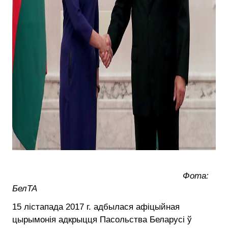
Фота:
БелТА
15 лістапада 2017 г. адбылася афіцыйная
цырымонія адкрыцця Пасольства Беларусі ў