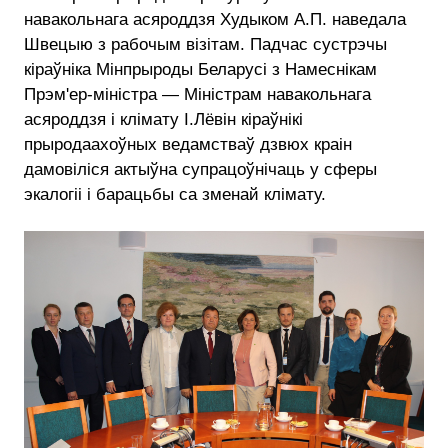
навакольнага асяроддзя Худыком А.П. наведала
Швецыю з рабочым візітам. Падчас сустрэчы
кіраўніка Мінпрыроды Беларусі з Намеснікам
Прэм'ер-міністра — Міністрам навакольнага
асяроддзя і клімату І.Лёвін кіраўнікі
прыродаахоўных ведамстваў дзвюх краін
дамовіліся актыўна супрацоўнічаць у сферы
экалогіі і барацьбы са зменай клімату.