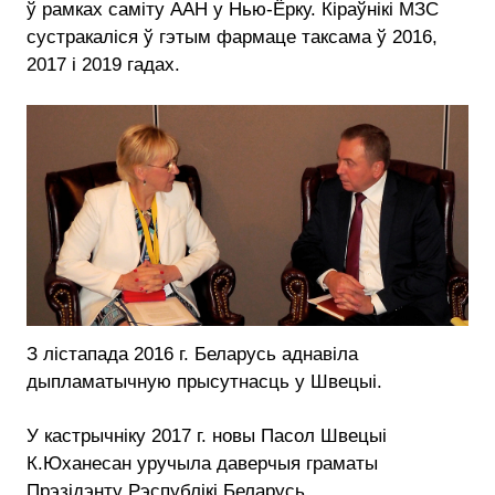
ў рамках саміту ААН у Нью-Ёрку. Кіраўнікі МЗС
сустракаліся ў гэтым фармаце таксама ў 2016,
2017 і 2019 гадах.
З лістапада 2016 г. Беларусь аднавіла
дыпламатычную прысутнасць у Швецыі.
У кастрычніку 2017 г. новы Пасол Швецыі
К.Юханесан уручыла даверчыя граматы
Прэзідэнту Рэспублікі Беларусь.