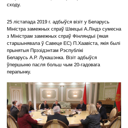
сходу.
25 лістапада 2019 г. адбыўся візіт у Беларусь
Міністра замежных спраў Швецыі А.Ліндэ сумесна
з Міністрам замежных спраў Фінляндыі (якая
старшынявала ў Савеце ЕС) П.Хаавіста, якія былі
прынятыя Прэзідэнтам Рэспублікі
Беларусь А.Р. Лукашэнка. Візіт адбыўся
ўпершыню пасля больш чым 20-гадовага
перапынку.