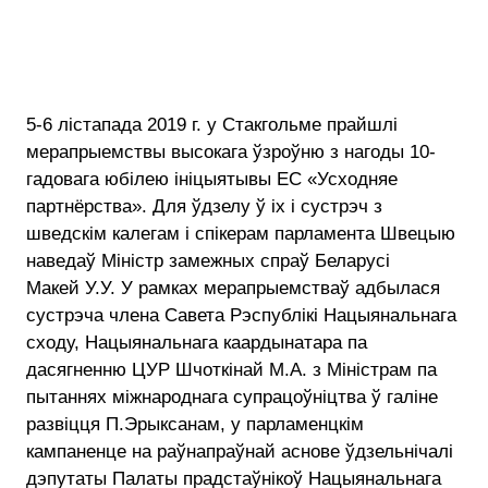
5-6 лістапада 2019 г. у Стакгольме прайшлі
мерапрыемствы высокага ўзроўню з нагоды 10-
гадовага юбілею ініцыятывы ЕС «Усходняе
партнёрства». Для ўдзелу ў іх і сустрэч з
шведскім калегам і спікерам парламента Швецыю
наведаў Міністр замежных спраў Беларусі
Макей У.У. У рамках мерапрыемстваў адбылася
сустрэча члена Савета Рэспублікі Нацыянальнага
сходу, Нацыянальнага каардынатара па
дасягненню ЦУР Шчоткінай М.А. з Міністрам па
пытаннях міжнароднага супрацоўніцтва ў галіне
развіцця П.Эрыксанам, у парламенцкім
кампаненце на раўнапраўнай аснове ўдзельнічалі
дэпутаты Палаты прадстаўнікоў Нацыянальнага