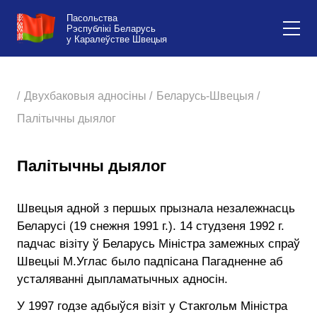
Пасольства
Рэспублікі Беларусь
у Каралеўстве Швецыя
/
Двухбаковыя адносіны /
Беларусь-Швецыя /
Палітычны дыялог
Палітычны дыялог
Швецыя адной з першых прызнала незалежнасць
Беларусі (19 снежня 1991 г.). 14 студзеня 1992 г.
падчас візіту ў Беларусь Міністра замежных спраў
Швецыі М.Углас было падпісана Пагадненне аб
усталяванні дыпламатычных адносін.
У 1997 годзе адбыўся візіт у Стакгольм Міністра