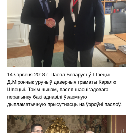
14 чэрвеня 2018 г. Пасол Беларусі ў Швецыі
Д.Мірончык уручыў даверчыя граматы Каралю
Швецыі. Такім чынам, пасля шасцігадовага
перапынку бакі аднавілі ўзаемную
дыпламатычную прысутнасць на ўзроўні паслоў.