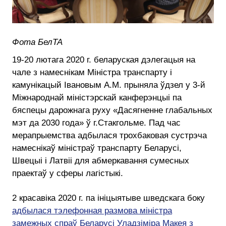
Фота БелТА
19-20 лютага 2020 г. беларуская дэлегацыя на
чале з намеснікам Міністра транспарту і
камунікацый Івановым А.М. прыняла ўдзел у 3-й
Міжнароднай міністэрскай канферэнцыі па
бяспецы дарожнага руху «Дасягненне глабальных
мэт да 2030 года» ў г.Стакгольме. Пад час
мерапрыемства адбылася трохбаковая сустрэча
намеснікаў міністраў транспарту Беларусі,
Швецыі і Латвіі для абмеркавання сумесных
праектаў у сферы лагістыкі.
2 красавіка 2020 г. па ініцыятыве шведскага боку
адбылася тэлефонная размова міністра
замежных спраў Беларусі Уладзіміра Макея з