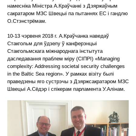
намесніка Міністра А.Краўчанкі з Дзяржаўным
сакратаром МЗС Швецыі па пытаннях ЕС і гандлю
О.Стэнстрёмам.
10-13 чэрвеня 2018 г. А.Краўчанка наведаў
Стакгольм для ўдзелу ў канферэнцыі
Стакгольмскага міжнароднага інстытута
даследавання праблем міру (СІПРІ) «Managing
complexity: Addressing societal security challenges
in the Baltic Sea region». У рамках візіту былі
праведзены яго сустрэчы з Дзяржсакратаром МЗС
Швецыі А.Сёдэр і спікерам парламента У.Алiнам.