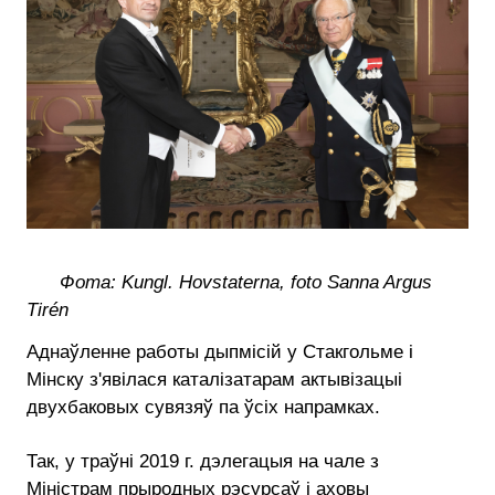
Фота
: Kungl. Hovstaterna, foto Sanna Argus
Tirén
Аднаўленне работы дыпмісій у Стакгольме і
Мінску з'явілася каталізатарам актывізацыі
двухбаковых сувязяў па ўсіх напрамках.
Так, у траўні 2019 г. дэлегацыя на чале з
Міністрам прыродных рэсурсаў і аховы