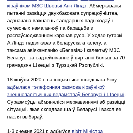
кіраўніком МЗС Швецыі Анн Ліндэ.
Абмеркаваны
пытанні развіцця двухбаковага супрацоўніцтва,
адзначана важнасць салідарных падыходаў і
сумесных намаганняў па барацьбе з
распаўсюджваннем каранавіруса. У ходзе гутаркі
А.Ліндэ падзякавала беларускага калегу, а
таксама авіякампанію «Белавія» і калектыў МЗС
Беларусі за садзейнічанне ў вяртанні больш за 70
грамадзян Швецыі з Турэцкай Рэспублікі.
18 жніўня 2020 г. па ініцыятыве шведскага боку
адбылася тэлефонная размова кіраўнікоў
знешнепалітычных ведамстваў Беларусі і Швецыі
.
Суразмоўцы абмяняліся меркаваннямі аб развіцці
сітуацыі, якая складваецца ў Беларусі і вакол яе
пасля выбараў.
1-3 снежня 2021 г. адбыўся
візіт Міністра